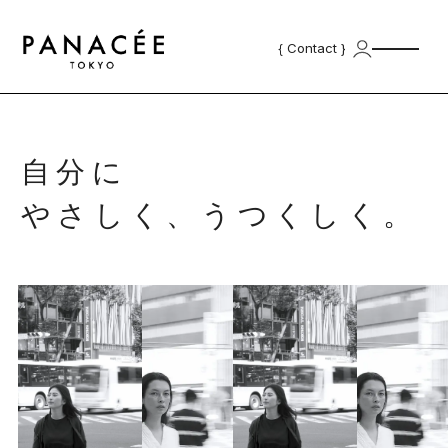
{ Contact }
Top
自分に
Product
やさしく、
うつくしく。
Professional Products | プロ用商
Skincare Products | スキンケ
材
ア
Concept
for Salon
School
Salonlist
{ Contact }