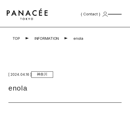
{ Contact }
TOP
INFORMATION
enola
Top
Product
Professional Products | プロ用商
Skincare Products | スキンケ
材
ア
神奈川
[ 2024.04.16 ]
Concept
enola
for Salon
School
Salonlist
{ Contact }